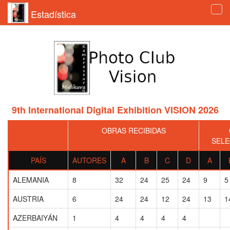
Estadística
Tog
navi
9th International Digital Exhibition VISION 2026
OBRAS RECIBIDAS
SELE
PAÍS
AUTORES
A
B
C
D
A
ALEMANIA
8
32
24
25
24
9
5
AUSTRIA
6
24
24
12
24
13
1
AZERBAIYÁN
1
4
4
4
4