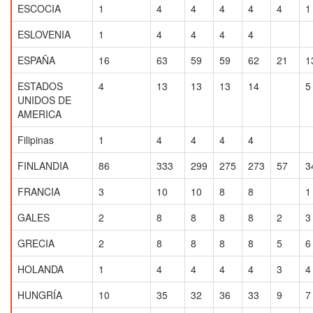
ESCOCIA
1
4
4
4
4
4
1
ESLOVENIA
1
4
4
4
4
ESPAÑA
16
63
59
59
62
21
1
ESTADOS
4
13
13
13
14
5
UNIDOS DE
AMERICA
Filipinas
1
4
4
4
4
FINLANDIA
86
333
299
275
273
57
3
FRANCIA
3
10
10
8
8
1
GALES
2
8
8
8
8
2
3
GRECIA
2
8
8
8
8
5
6
HOLANDA
1
4
4
4
4
3
4
HUNGRÍA
10
35
32
36
33
9
7