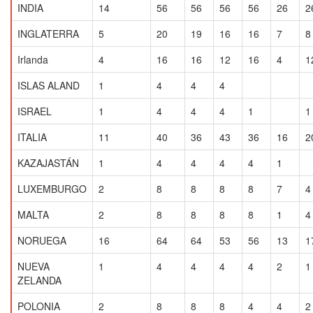
INDIA
14
56
56
56
56
26
2
INGLATERRA
5
20
19
16
16
7
8
Irlanda
4
16
16
12
16
4
1
ISLAS ALAND
1
4
4
4
ISRAEL
1
4
4
4
1
1
ITALIA
11
40
36
43
36
16
2
KAZAJASTÁN
1
4
4
4
4
1
LUXEMBURGO
2
8
8
8
8
7
4
MALTA
2
8
8
8
8
1
4
NORUEGA
16
64
64
53
56
13
1
NUEVA
1
4
4
4
4
2
1
ZELANDA
POLONIA
2
8
8
8
4
4
2