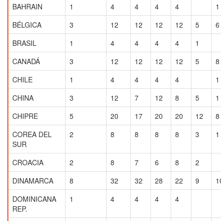
BAHRAIN
1
4
4
4
4
1
BÉLGICA
3
12
12
12
12
5
6
BRASIL
1
4
4
4
4
1
CANADÁ
3
12
12
12
12
5
8
CHILE
1
4
4
4
4
1
CHINA
3
12
7
12
8
5
1
CHIPRE
5
20
17
20
20
12
8
COREA DEL
2
8
8
8
8
3
1
SUR
CROACIA
2
8
7
6
8
2
DINAMARCA
8
32
32
28
22
9
1
DOMINICANA
1
4
4
4
4
REP.