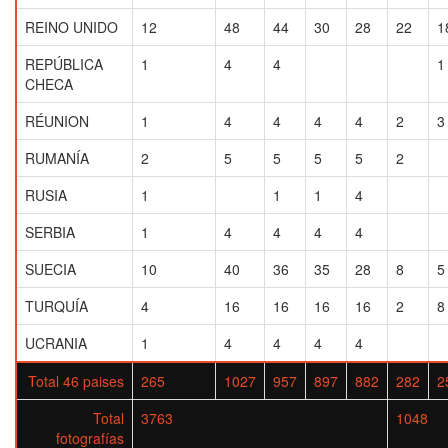
REINO UNIDO
12
48
44
30
28
22
1
REPÚBLICA
1
4
4
1
CHECA
RÉUNION
1
4
4
4
4
2
3
RUMANÍA
2
5
5
5
5
2
RUSIA
1
1
1
4
SERBIA
1
4
4
4
4
SUECIA
10
40
36
35
28
8
5
TURQUÍA
4
16
16
16
16
2
8
UCRANIA
1
4
4
4
4
Total 46 paises
265
1027
957
897
882
282
2
Total
3763
1048
fotografías