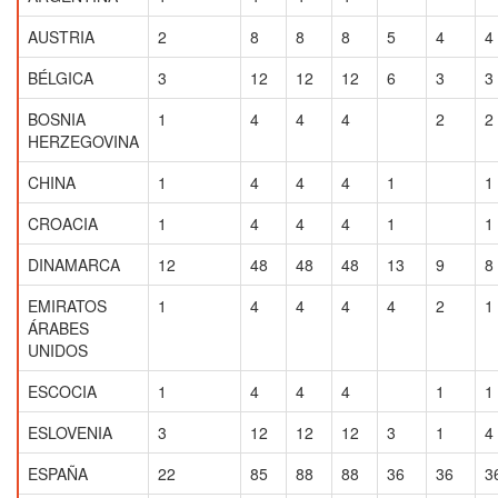
AUSTRIA
2
8
8
8
5
4
4
BÉLGICA
3
12
12
12
6
3
3
BOSNIA
1
4
4
4
2
2
HERZEGOVINA
CHINA
1
4
4
4
1
1
CROACIA
1
4
4
4
1
1
DINAMARCA
12
48
48
48
13
9
8
EMIRATOS
1
4
4
4
4
2
1
ÁRABES
UNIDOS
ESCOCIA
1
4
4
4
1
1
ESLOVENIA
3
12
12
12
3
1
4
ESPAÑA
22
85
88
88
36
36
3