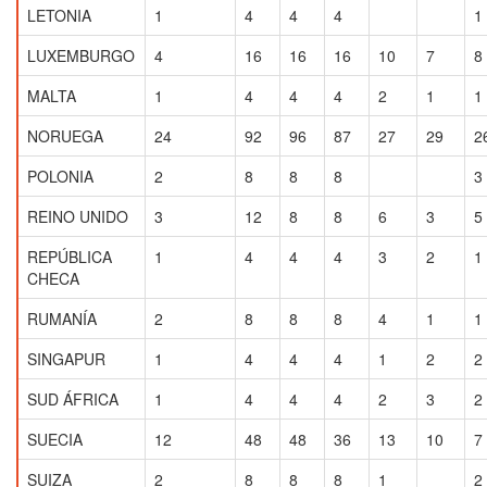
LETONIA
1
4
4
4
1
LUXEMBURGO
4
16
16
16
10
7
8
MALTA
1
4
4
4
2
1
1
NORUEGA
24
92
96
87
27
29
2
POLONIA
2
8
8
8
3
REINO UNIDO
3
12
8
8
6
3
5
REPÚBLICA
1
4
4
4
3
2
1
CHECA
RUMANÍA
2
8
8
8
4
1
1
SINGAPUR
1
4
4
4
1
2
2
SUD ÁFRICA
1
4
4
4
2
3
2
SUECIA
12
48
48
36
13
10
7
SUIZA
2
8
8
8
1
2