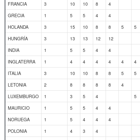
FRANCIA
3
10
10
8
4
GRECIA
1
5
5
4
4
HOLANDA
3
15
10
8
8
5
5
HUNGRÍA
3
13
13
12
12
INDIA
1
5
5
4
4
INGLATERRA
1
4
4
4
4
4
4
ITALIA
3
10
10
8
8
5
5
LETONIA
2
8
8
8
8
4
LUXEMBURGO
1
3
5
4
5
MAURICIO
1
5
5
4
4
NORUEGA
1
5
4
4
4
POLONIA
1
4
3
4