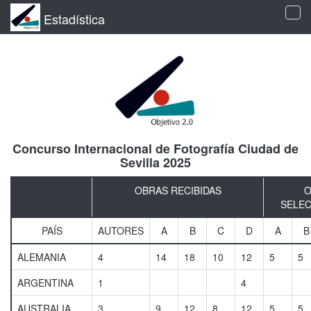
Estadística
Tog
navi
Concurso Internacional de Fotografía Ciudad de
Sevilla 2025
OBRAS RECIBIDAS
O
SELE
PAÍS
AUTORES
A
B
C
D
A
B
ALEMANIA
4
14
18
10
12
5
5
ARGENTINA
1
4
AUSTRALIA
3
9
12
8
12
5
5