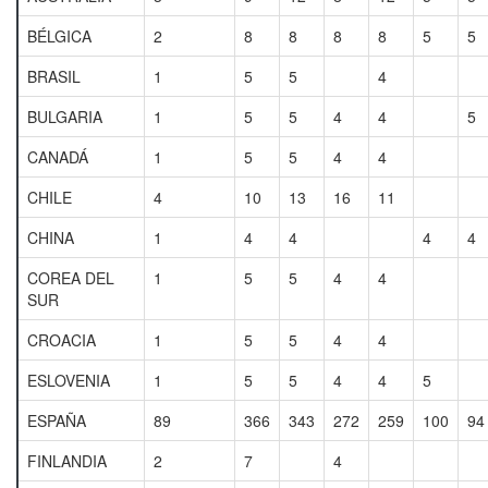
BÉLGICA
2
8
8
8
8
5
5
BRASIL
1
5
5
4
BULGARIA
1
5
5
4
4
5
CANADÁ
1
5
5
4
4
CHILE
4
10
13
16
11
CHINA
1
4
4
4
4
COREA DEL
1
5
5
4
4
SUR
CROACIA
1
5
5
4
4
ESLOVENIA
1
5
5
4
4
5
ESPAÑA
89
366
343
272
259
100
94
FINLANDIA
2
7
4