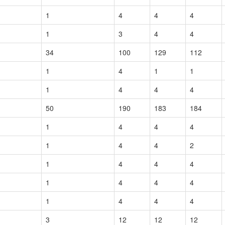
1
4
4
4
1
3
4
4
34
100
129
112
1
4
1
1
1
4
4
4
50
190
183
184
1
4
4
4
1
4
4
2
1
4
4
4
1
4
4
4
1
4
4
4
3
12
12
12