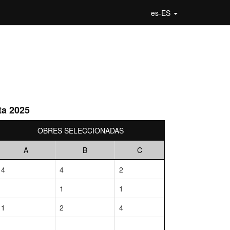
es-ES
ta 2025
OBRES SELECCIONADAS
A
B
C
4
4
2
1
1
1
2
4