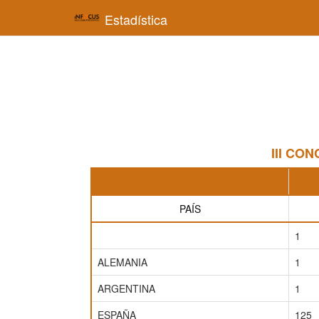
Estadística
III CO
PAÍS
1
ALEMANIA
1
ARGENTINA
1
ESPAÑA
125