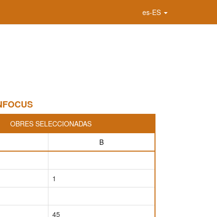
es-ES
iNFOCUS
OBRES SELECCIONADAS
B
1
45