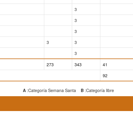
3
3
3
3
3
3
273
343
41
92
A
:Categoría Semana Santa
B
:Categoría libre