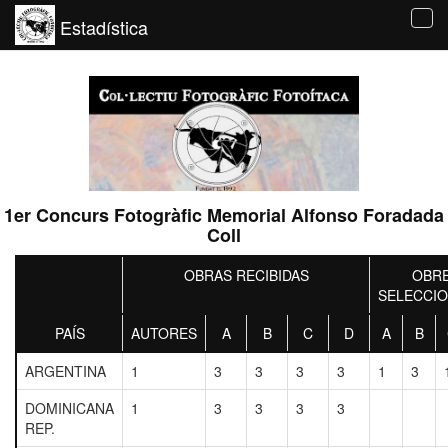
Estadística
Tog
navi
1er Concurs Fotogràfic Memorial Alfonso Foradada
Coll
OBRAS RECIBIDAS
OBR
SELECCI
PAÍS
AUTORES
A
B
C
D
A
B
ARGENTINA
1
3
3
3
3
1
3
DOMINICANA
1
3
3
3
3
REP.