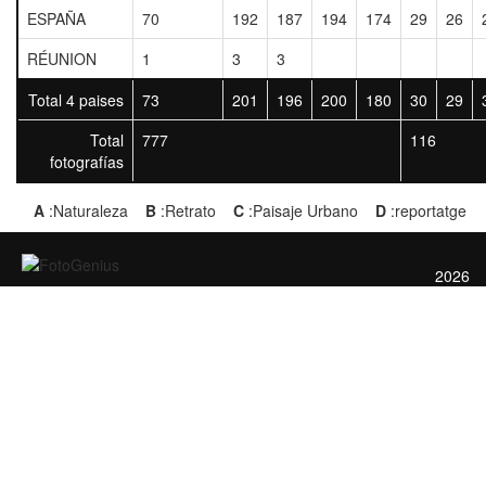
ESPAÑA
70
192
187
194
174
29
26
RÉUNION
1
3
3
Total 4 paises
73
201
196
200
180
30
29
Total
777
116
fotografías
A
:Naturaleza
B
:Retrato
C
:Paisaje Urbano
D
:reportatge
2026