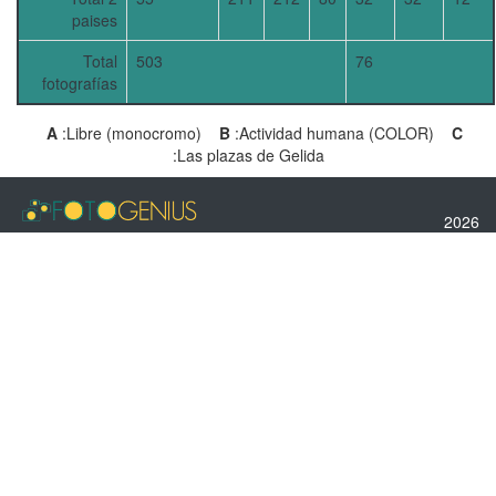
paises
Total
503
76
fotografías
A
:Libre (monocromo)
B
:Actividad humana (COLOR)
C
:Las plazas de Gelida
2026