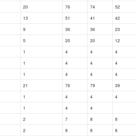
20
76
74
52
13
51
41
42
9
36
36
23
5
20
20
12
1
4
4
4
1
4
4
4
1
4
4
4
21
76
79
39
1
4
4
4
1
4
4
2
7
8
8
2
8
8
8