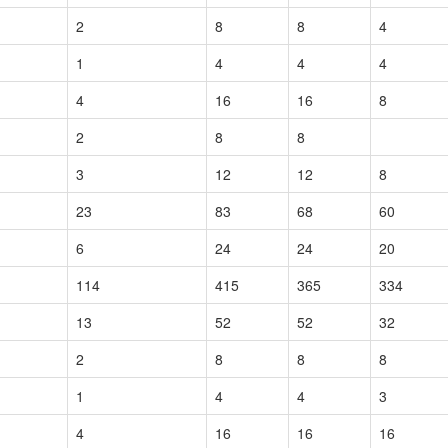
2
8
8
4
1
4
4
4
4
16
16
8
2
8
8
3
12
12
8
23
83
68
60
6
24
24
20
114
415
365
334
13
52
52
32
2
8
8
8
1
4
4
3
4
16
16
16