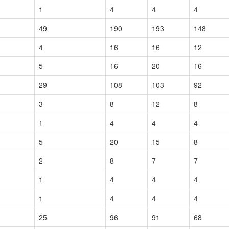
1
4
4
4
49
190
193
148
4
16
16
12
5
16
20
16
29
108
103
92
3
8
12
8
1
4
4
4
5
20
15
8
2
8
7
7
1
4
4
4
1
4
4
4
25
96
91
68