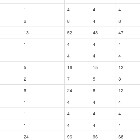
1
4
4
4
2
8
4
8
13
52
48
47
1
4
4
4
1
4
4
4
5
16
15
12
2
7
5
8
6
24
8
12
1
4
4
4
1
4
4
4
1
4
4
4
24
96
96
68