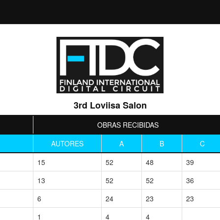
3rd Loviisa Salon
OBRAS RECIBIDAS
AUTORES
A
B
C
15
52
48
39
13
52
52
36
6
24
23
23
1
4
4