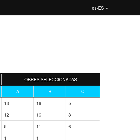
es-ES
OBRES SELECCIONADAS
A
B
C
13
16
5
12
16
8
5
11
6
1
1