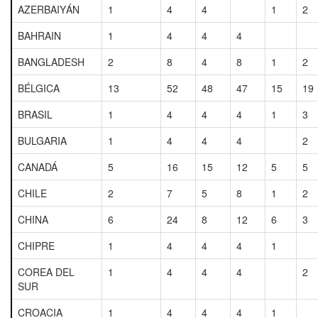
AZERBAIYÁN
1
4
4
1
2
BAHRAIN
1
4
4
4
BANGLADESH
2
8
4
8
1
2
BÉLGICA
13
52
48
47
15
19
BRASIL
1
4
4
4
1
3
BULGARIA
1
4
4
4
2
CANADÁ
5
16
15
12
5
5
CHILE
2
7
5
8
1
2
CHINA
6
24
8
12
6
3
CHIPRE
1
4
4
4
1
COREA DEL
1
4
4
4
2
SUR
CROACIA
1
4
4
4
1