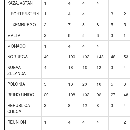
KAZAJASTÁN
1
4
4
4
LIECHTENSTEIN
1
4
4
3
2
LUXEMBURGO
2
7
8
8
5
5
MALTA
2
8
8
8
3
1
MÓNACO
1
4
4
4
NORUEGA
49
190
193
148
48
53
NUEVA
4
16
16
12
3
4
ZELANDA
POLONIA
5
16
20
16
5
8
REINO UNIDO
29
108
103
92
27
48
REPÚBLICA
3
8
12
8
3
4
CHECA
RÉUNION
1
4
4
4
2