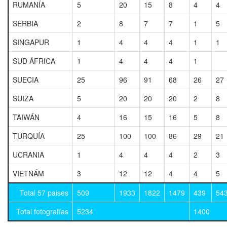
RUMANÍA
5
20
15
8
4
4
SERBIA
2
8
7
7
1
5
SINGAPUR
1
4
4
4
1
1
SUD ÁFRICA
1
4
4
4
1
SUECIA
25
96
91
68
26
27
SUIZA
5
20
20
20
2
8
TAIWÁN
4
16
15
16
5
8
TURQUÍA
25
100
100
86
29
21
UCRANIA
1
4
4
4
2
3
VIETNÁM
3
12
12
4
4
5
Total 57 paises
509
1933
1822
1479
439
54
Total fotografías
5234
1400