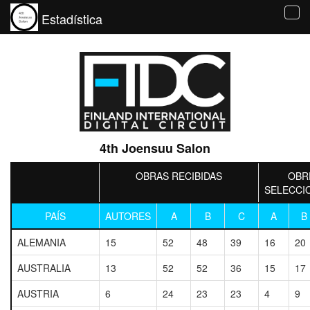
Estadística
Tog
navi
4th Joensuu Salon
OBRAS RECIBIDAS
OBR
SELECCI
PAÍS
AUTORES
A
B
C
A
B
ALEMANIA
15
52
48
39
16
20
AUSTRALIA
13
52
52
36
15
17
AUSTRIA
6
24
23
23
4
9