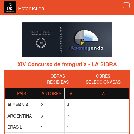
Estadística
Tog
navi
XIV Concurso de fotografía - LA SIDRA
OBRAS
OBRES
RECIBIDAS
SELECCIONADAS
PAÍS
AUTORES
A
A
ALEMANIA
2
4
ARGENTINA
3
7
BRASIL
1
1