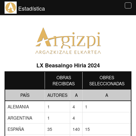
Estadística
Tog
navi
LX Beasaingo Hiria 2024
OBRAS
OBRES
RECIBIDAS
SELECCIONADAS
PAÍS
AUTORES
A
A
ALEMANIA
1
4
1
ARGENTINA
1
4
ESPAÑA
35
140
15