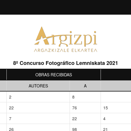
8º Concurso Fotográfico Lemniskata 2021
OBRAS RECIBIDAS
AUTORES
A
2
8
22
76
15
7
22
4
26
98
21