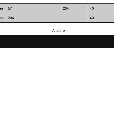
ses
57
204
40
ías
204
40
A
:Libre