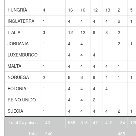
HUNGRÍA
4
16
16
12
13
2
5
INGLATERRA
1
4
4
4
4
2
1
ITALIA
3
12
12
8
8
2
JORDANIA
1
4
4
2
1
LUXEMBURGO
1
4
4
4
1
MALTA
1
4
4
4
4
1
NORUEGA
2
8
8
8
4
1
1
POLONIA
1
4
4
4
4
REINO UNIDO
1
4
4
2
1
SUECIA
1
4
4
4
4
2
1
Total 24 paises
140
536
518
471
415
134
12
Total
1940
485