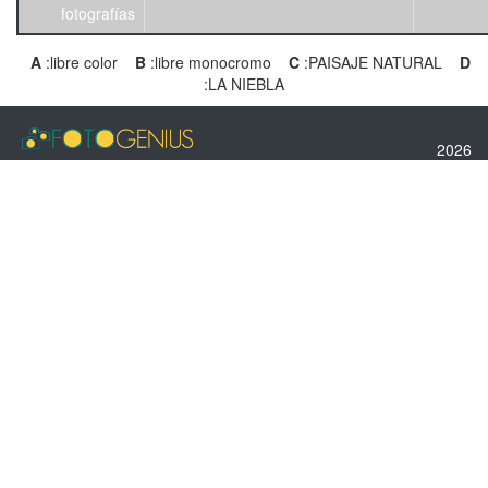
fotografías
A
:libre color
B
:libre monocromo
C
:PAISAJE NATURAL
D
:LA NIEBLA
2026