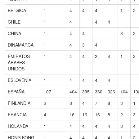
BÉLGICA
1
4
4
4
1
2
CHILE
1
4
4
4
CHINA
1
4
4
3
2
DINAMARCA
1
4
3
4
EMIRATOS
1
4
4
2
4
1
2
ÁRABES
UNIDOS
ESLOVENIA
1
4
4
4
4
ESPAÑA
107
404
395
360
326
104
10
FINLANDIA
2
8
4
7
8
3
1
FRANCIA
4
16
16
16
8
2
3
HOLANDA
1
4
4
4
4
3
4
HONG KONG
1
4
4
4
4
1
2