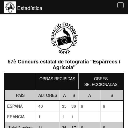
Estadística
Tog
navi
57è Concurs estatal de fotografía ''Espàrrecs i
Agrícola''
OBRAS RECIBIDAS
OBRES
SELECCIONADAS
PAÍS
AUTORES
A
B
A
B
ESPAÑA
40
35
36
6
6
FRANCIA
1
1
1
Total 2 paises
41
36
37
6
6