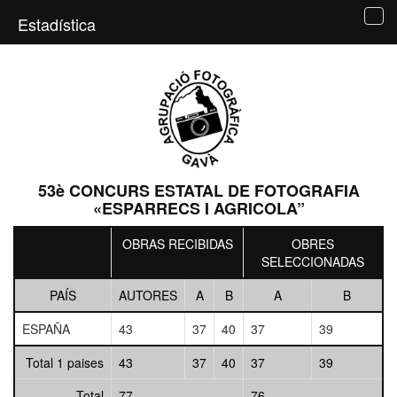
Estadística
Tog
navi
53è CONCURS ESTATAL DE FOTOGRAFIA
«ESPARRECS I AGRICOLA”
OBRAS RECIBIDAS
OBRES
SELECCIONADAS
PAÍS
AUTORES
A
B
A
B
ESPAÑA
43
37
40
37
39
Total 1 paises
43
37
40
37
39
Total
77
76