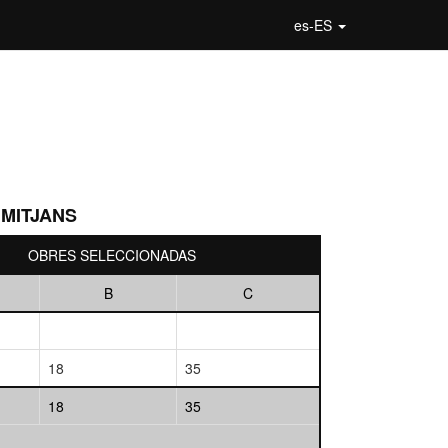
es-ES
 MITJANS
OBRES SELECCIONADAS
B
C
18
35
18
35