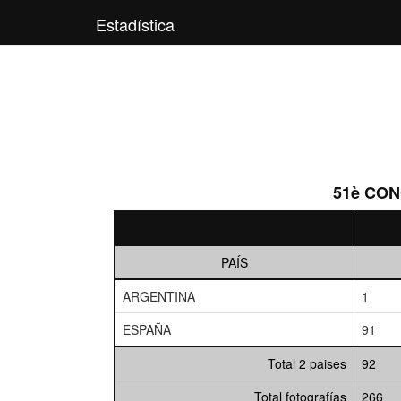
Estadística
51è CON
PAÍS
ARGENTINA
1
ESPAÑA
91
Total 2 paises
92
Total fotografías
266