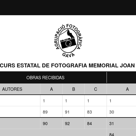
CURS ESTATAL DE FOTOGRAFIA MEMORIAL JOAN
OBRAS RECIBIDAS
AUTORES
A
B
C
A
1
1
1
1
89
91
83
30
90
92
84
31
84