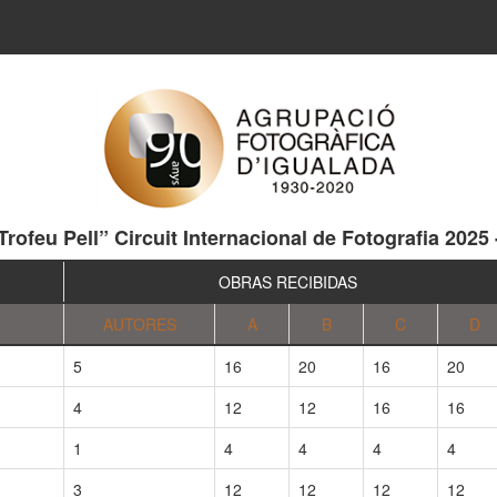
“Trofeu Pell” Circuit Internacional de Fotografia 2025
OBRAS RECIBIDAS
AUTORES
A
B
C
D
5
16
20
16
20
4
12
12
16
16
1
4
4
4
4
3
12
12
12
12