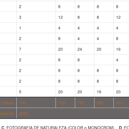
2
8
8
8
8
3
12
8
8
12
1
4
4
4
4
2
8
4
4
8
7
20
24
20
16
2
8
8
4
2
8
8
8
8
2
8
8
8
8
5
20
20
16
20
7 paises
199
726
762
682
663
tografías
2833
R
C
:FOTOGRAFIA DE NATURALEZA (COLOR o MONOCROM)
D
:F