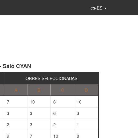
es-ES
 - Saló CYAN
OBRES SELECCIONADAS
A
B
C
D
7
10
6
10
3
3
6
3
2
3
2
1
9
7
10
8