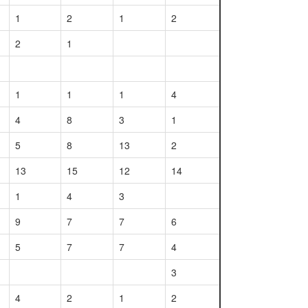
1
2
1
2
2
1
1
1
1
4
4
8
3
1
5
8
13
2
13
15
12
14
1
4
3
9
7
7
6
5
7
7
4
3
4
2
1
2