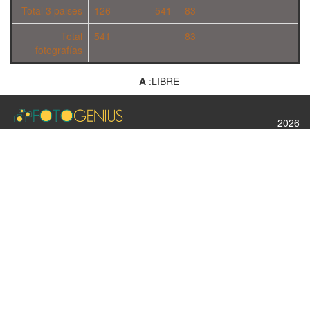
Total 3 paises
126
541
83
Total
541
83
fotografías
A
:LIBRE
2026