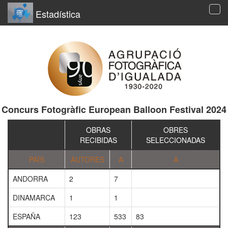
Estadística
Tog
navi
Concurs Fotogràfic European Balloon Festival 2024
OBRAS
OBRES
RECIBIDAS
SELECCIONADAS
PAÍS
AUTORES
A
A
ANDORRA
2
7
DINAMARCA
1
1
ESPAÑA
123
533
83