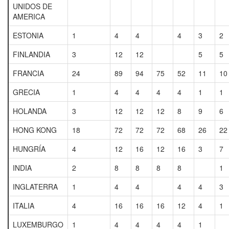
UNIDOS DE
AMERICA
ESTONIA
1
4
4
4
3
2
FINLANDIA
3
12
12
5
5
FRANCIA
24
89
94
75
52
11
10
GRECIA
1
4
4
4
4
1
1
HOLANDA
3
12
12
12
8
9
6
HONG KONG
18
72
72
72
68
26
22
HUNGRÍA
4
12
16
12
16
3
7
INDIA
2
8
8
8
8
1
INGLATERRA
1
4
4
4
4
3
ITALIA
4
16
16
16
12
4
1
LUXEMBURGO
1
4
4
4
4
1