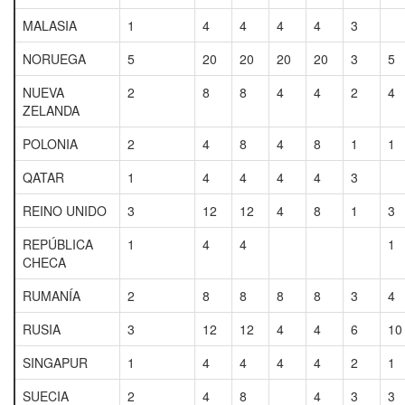
MALASIA
1
4
4
4
4
3
NORUEGA
5
20
20
20
20
3
5
NUEVA
2
8
8
4
4
2
4
ZELANDA
POLONIA
2
4
8
4
8
1
1
QATAR
1
4
4
4
4
3
REINO UNIDO
3
12
12
4
8
1
3
REPÚBLICA
1
4
4
1
CHECA
RUMANÍA
2
8
8
8
8
3
4
RUSIA
3
12
12
4
4
6
10
SINGAPUR
1
4
4
4
4
2
1
SUECIA
2
4
8
4
3
3