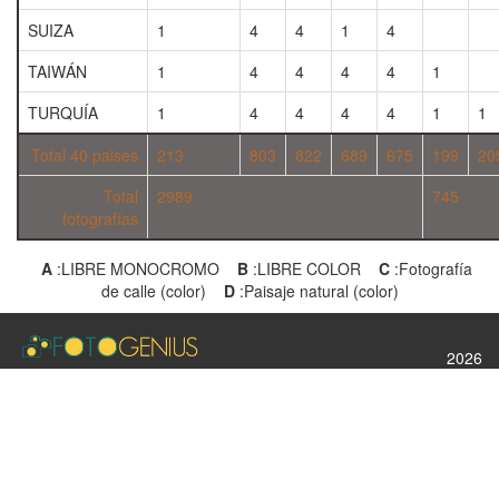
SUIZA
1
4
4
1
4
TAIWÁN
1
4
4
4
4
1
TURQUÍA
1
4
4
4
4
1
1
Total 40 paises
213
803
822
689
675
199
20
Total
2989
745
fotografías
A
:LIBRE MONOCROMO
B
:LIBRE COLOR
C
:Fotografía
de calle (color)
D
:Paisaje natural (color)
2026