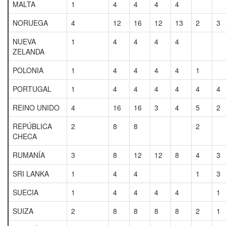
MALTA
1
4
4
4
4
NORUEGA
4
12
16
12
13
2
3
NUEVA
1
4
4
4
4
ZELANDA
POLONIA
1
4
4
4
4
1
PORTUGAL
1
4
4
4
4
4
4
REINO UNIDO
4
16
16
3
4
5
2
REPÚBLICA
2
8
8
2
CHECA
RUMANÍA
3
8
12
12
8
4
3
SRI LANKA
1
4
4
1
3
SUECIA
1
4
4
4
4
1
SUIZA
2
8
8
8
8
2
1