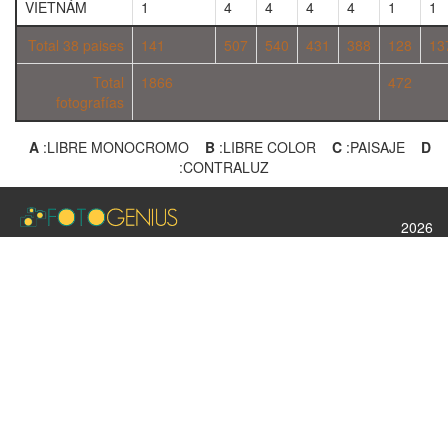
VIETNÁM
1
4
4
4
4
1
1
Total 38 paises
141
507
540
431
388
128
13
Total
1866
472
fotografías
A
:LIBRE MONOCROMO
B
:LIBRE COLOR
C
:PAISAJE
D
:CONTRALUZ
2026