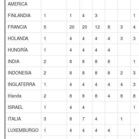
AMERICA
FINLANDIA
1
1
4
3
1
FRANCIA
5
20
20
12
8
3
4
HOLANDA
1
4
4
4
4
3
3
HUNGRÍA
1
4
4
4
4
INDIA
2
8
8
8
8
1
INDONESIA
2
8
8
8
8
2
3
INGLATERRA
1
4
4
4
4
4
3
Irlanda
2
8
8
8
4
8
8
ISRAEL
1
4
4
1
ITALIA
3
8
7
4
1
LUXEMBURGO
1
4
4
4
4
1