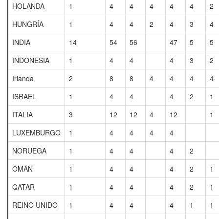
HOLANDA
1
4
4
4
4
4
2
HUNGRÍA
1
4
4
2
4
3
4
INDIA
14
54
56
47
5
5
INDONESIA
1
4
4
4
3
2
Irlanda
2
8
8
4
4
4
4
ISRAEL
1
4
4
4
2
1
ITALIA
3
12
12
4
12
1
LUXEMBURGO
1
4
4
4
4
NORUEGA
1
4
4
4
2
OMÁN
1
4
4
4
2
1
QATAR
1
4
4
4
2
1
REINO UNIDO
1
4
4
4
1
1