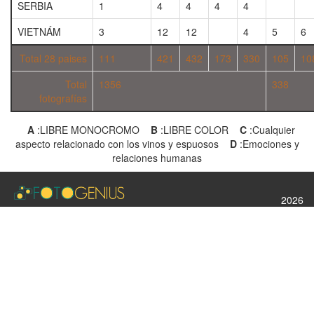
SERBIA
1
4
4
4
4
VIETNÁM
3
12
12
4
5
6
Total 28 paises
111
421
432
173
330
105
10
Total
1356
338
fotografías
A
:LIBRE MONOCROMO
B
:LIBRE COLOR
C
:Cualquier
aspecto relacionado con los vinos y espuosos
D
:Emociones y
relaciones humanas
2026