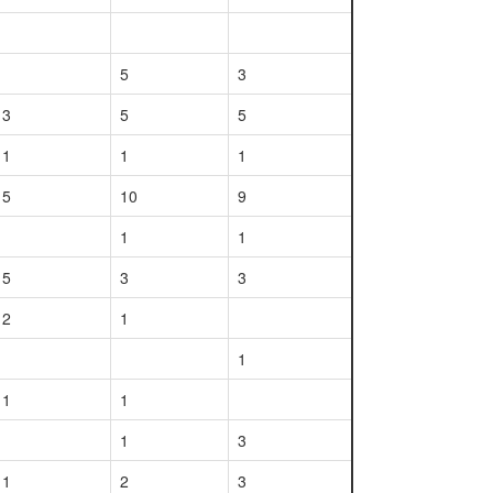
5
3
3
5
5
1
1
1
5
10
9
1
1
5
3
3
2
1
1
1
1
1
3
1
2
3