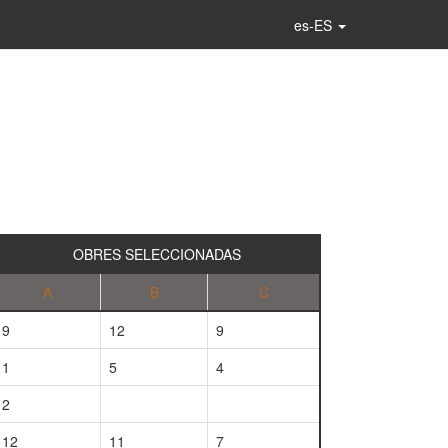
es-ES
OBRES SELECCIONADAS
A
B
C
9
12
9
1
5
4
2
12
11
7