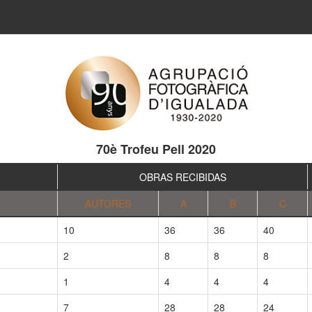
70è Trofeu Pell 2020
OBRAS RECIBIDAS
AUTORES
A
B
C
10
36
36
40
2
8
8
8
1
4
4
4
7
28
28
24