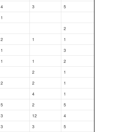
4
3
5
1
2
2
1
1
1
3
1
1
2
2
1
2
2
1
4
1
5
2
5
3
12
4
3
3
5