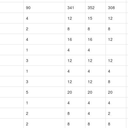
90
341
352
308
4
12
15
12
2
8
8
8
4
16
16
12
1
4
4
3
12
12
12
1
4
4
4
3
12
12
8
5
20
20
20
1
4
4
4
2
8
4
2
2
8
8
8