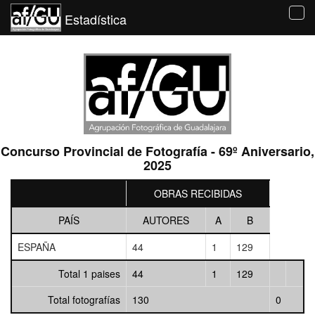
Estadística
Tog
navi
Concurso Provincial de Fotografía - 69º Aniversario,
2025
OBRAS RECIBIDAS
PAÍS
AUTORES
A
B
ESPAÑA
44
1
129
Total 1 paises
44
1
129
Total fotografías
130
0