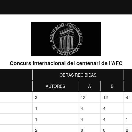
Concurs Internacional del centenari de l'AFC
OBRAS RECIBIDAS
AUTORES
A
B
3
12
12
4
1
4
4
1
4
4
1
2
8
8
2