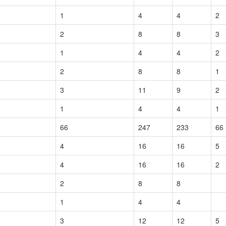
1
4
4
2
2
8
8
3
1
4
4
2
2
8
8
1
3
11
9
2
1
4
4
1
66
247
233
66
4
16
16
5
4
16
16
2
2
8
8
1
4
4
3
12
12
5