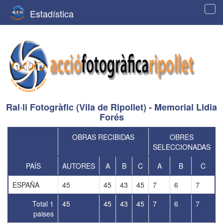
Estadística
Tog
navi
Ral·li Fotogràfic (Vila de Ripollet) - Memorial Lidia
Forés
OBRAS RECIBIDAS
OBRES
SELECCIONADAS
PAÍS
AUTORES
A
B
C
A
B
C
ESPAÑA
45
45
43
45
7
6
7
Total 1
45
45
43
45
7
6
7
paises